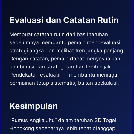
Evaluasi dan Catatan Rutin
Membuat catatan rutin dari hasil taruhan
sebelumnya membantu pemain mengevaluasi
strategi angka dan melihat tren jangka panjang.
Dengan catatan, pemain dapat menyesuaikan
kombinasi dan strategi taruhan lebih bijak.
Pendekatan evaluatif ini membantu menjaga
permainan tetap sistematis, bukan spekulatif.
Kesimpulan
“Rumus Angka Jitu” dalam taruhan 3D Togel
Hongkong sebenarnya lebih tepat dianggap