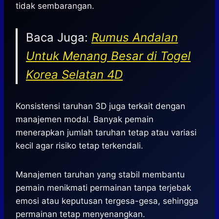
tidak sembarangan.
Baca Juga:
Rumus Andalan
Untuk Menang Besar di Togel
Korea Selatan 4D
Konsistensi taruhan 3D juga terkait dengan
manajemen modal. Banyak pemain
menerapkan jumlah taruhan tetap atau variasi
kecil agar risiko tetap terkendali.
Manajemen taruhan yang stabil membantu
pemain menikmati permainan tanpa terjebak
emosi atau keputusan tergesa-gesa, sehingga
permainan tetap menyenangkan.