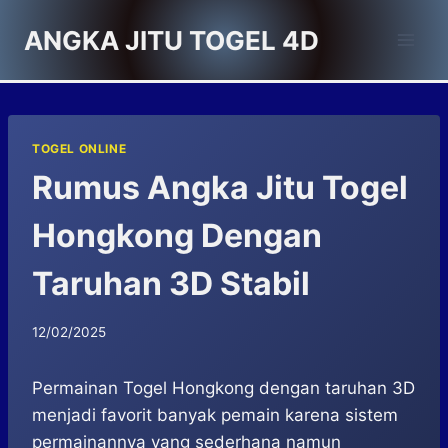
Skip
ANGKA JITU TOGEL 4D
to
content
TOGEL ONLINE
Rumus Angka Jitu Togel
Hongkong Dengan
Taruhan 3D Stabil
12/02/2025
Permainan Togel Hongkong dengan taruhan 3D
menjadi favorit banyak pemain karena sistem
permainannya yang sederhana namun