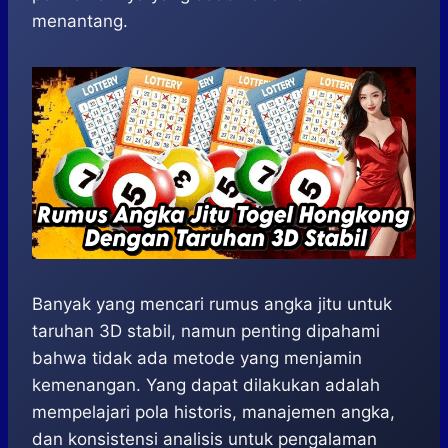
menantang.
Banyak yang mencari rumus angka jitu untuk
taruhan 3D stabil, namun penting dipahami
bahwa tidak ada metode yang menjamin
kemenangan. Yang dapat dilakukan adalah
mempelajari pola historis, manajemen angka,
dan konsistensi analisis untuk pengalaman