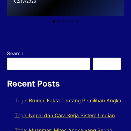
02/13/2026
Search
Search
Recent Posts
Togel Brunei: Fakta Tentang Pemilihan Angka
Togel Nepal dan Cara Kerja Sistem Undian
Togel Myanmar: Mitos Angka yang Sering