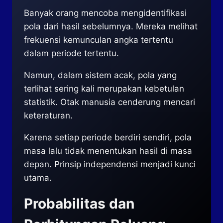
Banyak orang mencoba mengidentifikasi
pola dari hasil sebelumnya. Mereka melihat
frekuensi kemunculan angka tertentu
dalam periode tertentu.
Namun, dalam sistem acak, pola yang
terlihat sering kali merupakan kebetulan
statistik. Otak manusia cenderung mencari
keteraturan.
Karena setiap periode berdiri sendiri, pola
masa lalu tidak menentukan hasil di masa
depan. Prinsip independensi menjadi kunci
utama.
Probabilitas dan