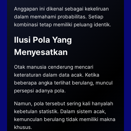
Anggapan ini dikenal sebagai kekeliruan
dalam memahami probabilitas. Setiap
kombinasi tetap memiliki peluang identik.
Ilusi Pola Yang
Menyesatkan
Otak manusia cenderung mencari
keteraturan dalam data acak. Ketika
beberapa angka terlihat berulang, muncul
persepsi adanya pola.
Namun, pola tersebut sering kali hanyalah
kebetulan statistik. Dalam sistem acak,
kemunculan berulang tidak memiliki makna
khusus.