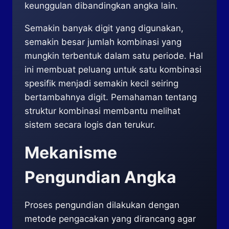
keunggulan dibandingkan angka lain.
Semakin banyak digit yang digunakan,
semakin besar jumlah kombinasi yang
mungkin terbentuk dalam satu periode. Hal
ini membuat peluang untuk satu kombinasi
spesifik menjadi semakin kecil seiring
bertambahnya digit. Pemahaman tentang
struktur kombinasi membantu melihat
sistem secara logis dan terukur.
Mekanisme
Pengundian Angka
Proses pengundian dilakukan dengan
metode pengacakan yang dirancang agar