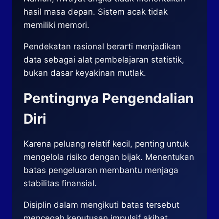
hasil masa depan. Sistem acak tidak
memiliki memori.
Pendekatan rasional berarti menjadikan
data sebagai alat pembelajaran statistik,
bukan dasar keyakinan mutlak.
Pentingnya Pengendalian
Diri
Karena peluang relatif kecil, penting untuk
mengelola risiko dengan bijak. Menentukan
batas pengeluaran membantu menjaga
stabilitas finansial.
Disiplin dalam mengikuti batas tersebut
mencegah keputusan impulsif akibat