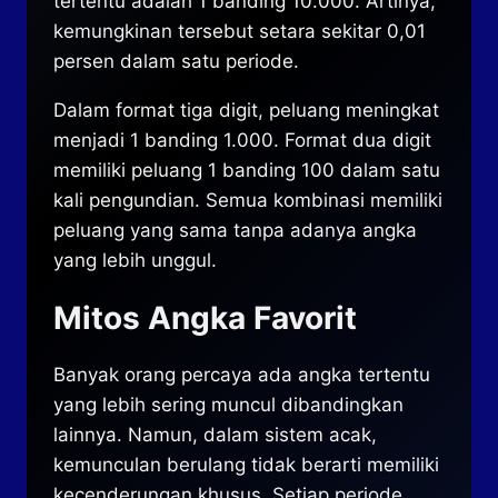
tertentu adalah 1 banding 10.000. Artinya,
kemungkinan tersebut setara sekitar 0,01
persen dalam satu periode.
Dalam format tiga digit, peluang meningkat
menjadi 1 banding 1.000. Format dua digit
memiliki peluang 1 banding 100 dalam satu
kali pengundian. Semua kombinasi memiliki
peluang yang sama tanpa adanya angka
yang lebih unggul.
Mitos Angka Favorit
Banyak orang percaya ada angka tertentu
yang lebih sering muncul dibandingkan
lainnya. Namun, dalam sistem acak,
kemunculan berulang tidak berarti memiliki
kecenderungan khusus. Setiap periode