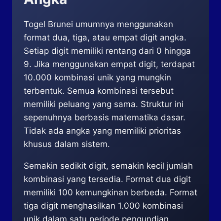
Togel Brunei umumnya menggunakan
format dua, tiga, atau empat digit angka.
Setiap digit memiliki rentang dari 0 hingga
9. Jika menggunakan empat digit, terdapat
10.000 kombinasi unik yang mungkin
terbentuk. Semua kombinasi tersebut
memiliki peluang yang sama. Struktur ini
sepenuhnya berbasis matematika dasar.
Tidak ada angka yang memiliki prioritas
khusus dalam sistem.
Semakin sedikit digit, semakin kecil jumlah
kombinasi yang tersedia. Format dua digit
memiliki 100 kemungkinan berbeda. Format
tiga digit menghasilkan 1.000 kombinasi
unik dalam satu periode pengundian.