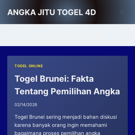
Skip
ANGKA JITU TOGEL 4D
to
content
TOGEL ONLINE
TOGEL ONLINE
Togel Brunei: Fakta
Tentang Pemilihan Angka
02/14/2026
Togel Brunei sering menjadi bahan diskusi
karena banyak orang ingin memahami
bagaimana proses pemilihan angka