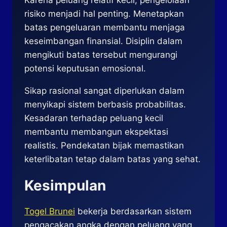
Karena peluang relatif kecil, pengelolaan
risiko menjadi hal penting. Menetapkan
batas pengeluaran membantu menjaga
keseimbangan finansial. Disiplin dalam
mengikuti batas tersebut mengurangi
potensi keputusan emosional.
Sikap rasional sangat diperlukan dalam
menyikapi sistem berbasis probabilitas.
Kesadaran terhadap peluang kecil
membantu membangun ekspektasi
realistis. Pendekatan bijak memastikan
keterlibatan tetap dalam batas yang sehat.
Kesimpulan
Togel Brunei
bekerja berdasarkan sistem
pengacakan angka dengan peluang yang