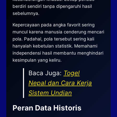
berdiri sendiri tanpa dipengaruhi hasil
sebelumnya.
Kepercayaan pada angka favorit sering
muncul karena manusia cenderung mencari
pola. Padahal, pola tersebut sering kali
hanyalah kebetulan statistik. Memahami
independensi hasil membantu menghindari
kesimpulan yang keliru.
Baca Juga:
Togel
Nepal dan Cara Kerja
Sistem Undian
Peran Data Historis