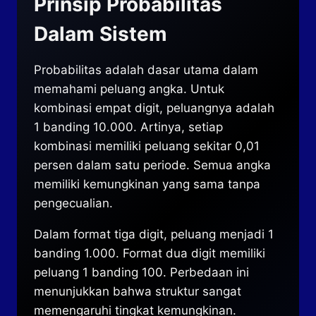
Prinsip Probabilitas
Dalam Sistem
Probabilitas adalah dasar utama dalam
memahami peluang angka. Untuk
kombinasi empat digit, peluangnya adalah
1 banding 10.000. Artinya, setiap
kombinasi memiliki peluang sekitar 0,01
persen dalam satu periode. Semua angka
memiliki kemungkinan yang sama tanpa
pengecualian.
Dalam format tiga digit, peluang menjadi 1
banding 1.000. Format dua digit memiliki
peluang 1 banding 100. Perbedaan ini
menunjukkan bahwa struktur sangat
memengaruhi tingkat kemungkinan.