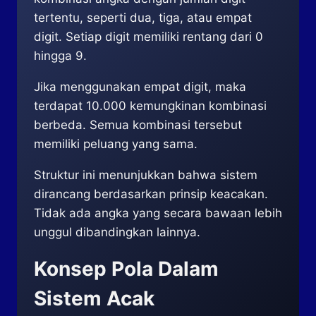
tertentu, seperti dua, tiga, atau empat
digit. Setiap digit memiliki rentang dari 0
hingga 9.
Jika menggunakan empat digit, maka
terdapat 10.000 kemungkinan kombinasi
berbeda. Semua kombinasi tersebut
memiliki peluang yang sama.
Struktur ini menunjukkan bahwa sistem
dirancang berdasarkan prinsip keacakan.
Tidak ada angka yang secara bawaan lebih
unggul dibandingkan lainnya.
Konsep Pola Dalam
Sistem Acak