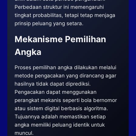
Perbedaan struktur ini memengaruhi
tingkat probabilitas, tetapi tetap menjaga
prinsip peluang yang setara.
Mekanisme Pemilihan
Angka
Proses pemilihan angka dilakukan melalui
metode pengacakan yang dirancang agar
hasilnya tidak dapat diprediksi.
Pengacakan dapat menggunakan
perangkat mekanis seperti bola bernomor
atau sistem digital berbasis algoritma.
Tujuannya adalah memastikan setiap
angka memiliki peluang identik untuk
muncul.