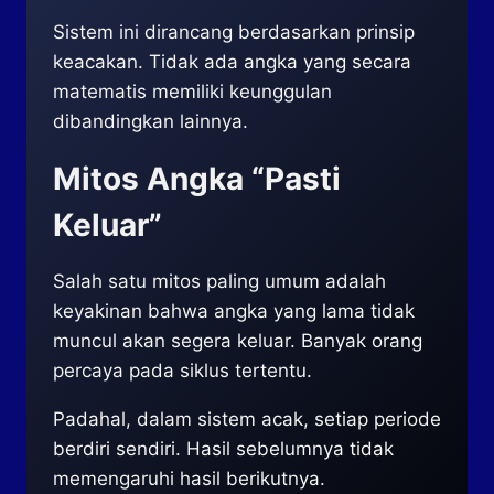
Sistem ini dirancang berdasarkan prinsip
keacakan. Tidak ada angka yang secara
matematis memiliki keunggulan
dibandingkan lainnya.
Mitos Angka “Pasti
Keluar”
Salah satu mitos paling umum adalah
keyakinan bahwa angka yang lama tidak
muncul akan segera keluar. Banyak orang
percaya pada siklus tertentu.
Padahal, dalam sistem acak, setiap periode
berdiri sendiri. Hasil sebelumnya tidak
memengaruhi hasil berikutnya.