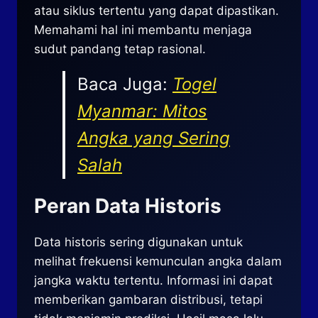
atau siklus tertentu yang dapat dipastikan.
Memahami hal ini membantu menjaga
sudut pandang tetap rasional.
Baca Juga:
Togel
Myanmar: Mitos
Angka yang Sering
Salah
Peran Data Historis
Data historis sering digunakan untuk
melihat frekuensi kemunculan angka dalam
jangka waktu tertentu. Informasi ini dapat
memberikan gambaran distribusi, tetapi