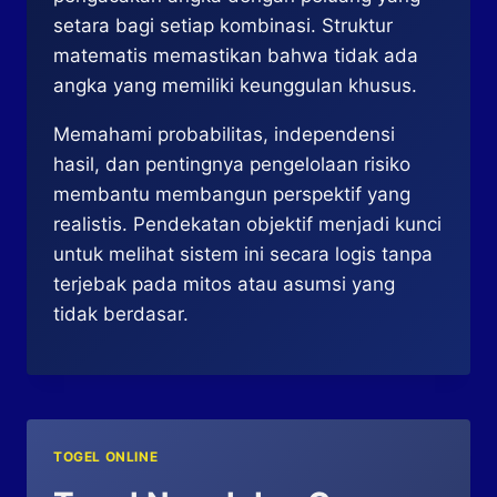
setara bagi setiap kombinasi. Struktur
matematis memastikan bahwa tidak ada
angka yang memiliki keunggulan khusus.
Memahami probabilitas, independensi
hasil, dan pentingnya pengelolaan risiko
membantu membangun perspektif yang
realistis. Pendekatan objektif menjadi kunci
untuk melihat sistem ini secara logis tanpa
terjebak pada mitos atau asumsi yang
tidak berdasar.
TOGEL ONLINE