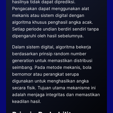
hasilnya tidak dapat diprediksi.
Pengacakan dapat menggunakan alat
mekanis atau sistem digital dengan
algoritma khusus penghasil angka acak.
Setiap periode undian berdiri sendiri tanpa
dipengaruhi oleh hasil sebelumnya.
Dalam sistem digital, algoritma bekerja
berdasarkan prinsip random number
generation untuk memastikan distribusi
seimbang. Pada metode mekanis, bola
bernomor atau perangkat serupa
digunakan untuk menghasilkan angka
secara fisik. Tujuan utama mekanisme ini
adalah menjaga integritas dan memastikan
keadilan hasil.