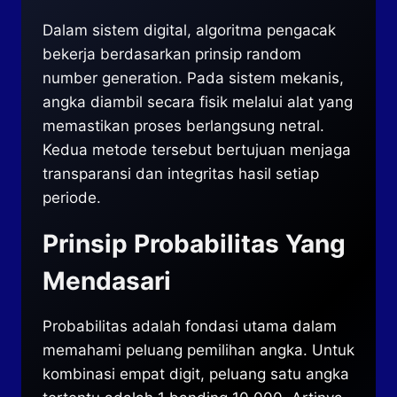
Dalam sistem digital, algoritma pengacak
bekerja berdasarkan prinsip random
number generation. Pada sistem mekanis,
angka diambil secara fisik melalui alat yang
memastikan proses berlangsung netral.
Kedua metode tersebut bertujuan menjaga
transparansi dan integritas hasil setiap
periode.
Prinsip Probabilitas Yang
Mendasari
Probabilitas adalah fondasi utama dalam
memahami peluang pemilihan angka. Untuk
kombinasi empat digit, peluang satu angka