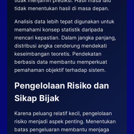
tidak menjamin prediksi. Hasil masa lalu
tidak menentukan hasil di masa depan.
Analisis data lebih tepat digunakan untuk
memahami konsep statistik daripada
mencari kepastian. Dalam jangka panjang,
distribusi angka cenderung mendekati
keseimbangan teoretis. Pendekatan
berbasis data membantu memperkuat
pemahaman objektif terhadap sistem.
Pengelolaan Risiko dan
Sikap Bijak
Karena peluang relatif kecil, pengelolaan
risiko menjadi aspek penting. Menentukan
batas pengeluaran membantu menjaga