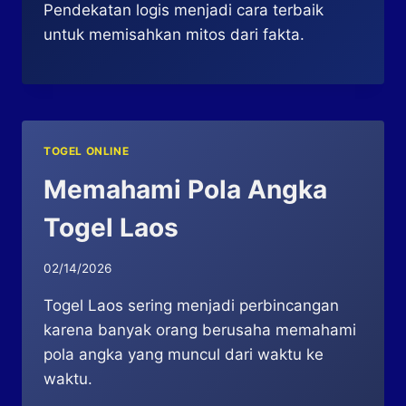
Pendekatan logis menjadi cara terbaik
untuk memisahkan mitos dari fakta.
TOGEL ONLINE
Memahami Pola Angka
Togel Laos
02/14/2026
Togel Laos sering menjadi perbincangan
karena banyak orang berusaha memahami
pola angka yang muncul dari waktu ke
waktu.