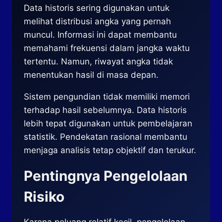
Data historis sering digunakan untuk
melihat distribusi angka yang pernah
muncul. Informasi ini dapat membantu
memahami frekuensi dalam jangka waktu
tertentu. Namun, riwayat angka tidak
menentukan hasil di masa depan.
Sistem pengundian tidak memiliki memori
terhadap hasil sebelumnya. Data historis
lebih tepat digunakan untuk pembelajaran
statistik. Pendekatan rasional membantu
menjaga analisis tetap objektif dan terukur.
Pentingnya Pengelolaan
Risiko