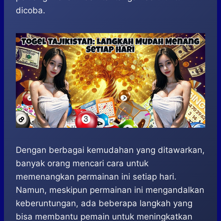
dicoba.
Dengan berbagai kemudahan yang ditawarkan,
banyak orang mencari cara untuk
memenangkan permainan ini setiap hari.
Namun, meskipun permainan ini mengandalkan
keberuntungan, ada beberapa langkah yang
bisa membantu pemain untuk meningkatkan