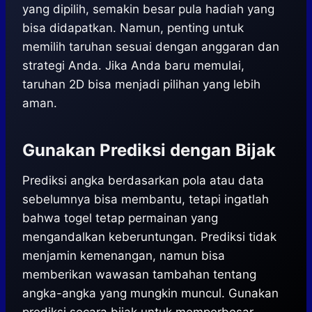
yang dipilih, semakin besar pula hadiah yang
bisa didapatkan. Namun, penting untuk
memilih taruhan sesuai dengan anggaran dan
strategi Anda. Jika Anda baru memulai,
taruhan 2D bisa menjadi pilihan yang lebih
aman.
Gunakan Prediksi dengan Bijak
Prediksi angka berdasarkan pola atau data
sebelumnya bisa membantu, tetapi ingatlah
bahwa togel tetap permainan yang
mengandalkan keberuntungan. Prediksi tidak
menjamin kemenangan, namun bisa
memberikan wawasan tambahan tentang
angka-angka yang mungkin muncul. Gunakan
prediksi secara bijak untuk memperbesar