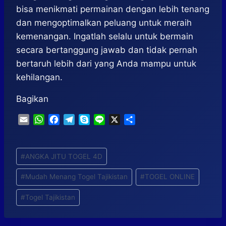
bisa menikmati permainan dengan lebih tenang
dan mengoptimalkan peluang untuk meraih
kemenangan. Ingatlah selalu untuk bermain
secara bertanggung jawab dan tidak pernah
bertaruh lebih dari yang Anda mampu untuk
kehilangan.
Bagikan
E
W
F
T
S
L
X
S
m
h
a
e
k
i
h
a
a
c
l
y
n
a
Post
i
t
e
e
p
e
r
#
ANGKA JITU TOGEL 4D
Tags:
l
s
b
g
e
e
A
o
r
#
Mudah Menang Togel Tajikistan
#
TOGEL ONLINE
p
o
a
p
k
m
#
Togel Tajikistan