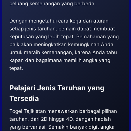
peluang kemenangan yang berbeda.
Dengan mengetahui cara kerja dan aturan
setiap jenis taruhan, pemain dapat membuat
keputusan yang lebih tepat. Pemahaman yang
baik akan meningkatkan kemungkinan Anda
untuk meraih kemenangan, karena Anda tahu
kapan dan bagaimana memilih angka yang
tepat.
Pelajari Jenis Taruhan yang
Tersedia
Togel Tajikistan menawarkan berbagai pilihan
taruhan, dari 2D hingga 4D, dengan hadiah
yang bervariasi. Semakin banyak digit angka