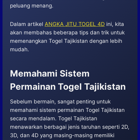
peluang menang.
Dalam artikel
ANGKA JITU TOGEL 4D
ini, kita
akan membahas beberapa tips dan trik untuk
memenangkan Togel Tajikistan dengan lebih
mudah.
Memahami Sistem
Permainan Togel Tajikistan
Sebelum bermain, sangat penting untuk
memahami sistem permainan Togel Tajikistan
secara mendalam. Togel Tajikistan
menawarkan berbagai jenis taruhan seperti 2D,
3D, dan 4D yang masing-masing memiliki