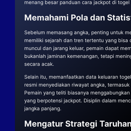
menang besar panduan cara jackpot di togel fi
Memahami Pola dan Statisti
Sebelum memasang angka, penting untuk mema
memiliki sejarah dan tren tertentu yang bisa
muncul dan jarang keluar, pemain dapat membua
bukanlah jaminan kemenangan, tetapi meni
secara acak.
Selain itu, memanfaatkan data keluaran tog
resmi menyediakan riwayat angka, termasuk f
Pemain yang teliti biasanya menggabungkan 
yang berpotensi jackpot. Disiplin dalam men
jangka panjang.
Mengatur Strategi Taruhan