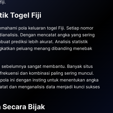
ji.
k Togel Fiji
hami pola keluaran togel Fiji. Setiap nomor
 dianalisis. Dengan mencatat angka yang sering
t prediksi lebih akurat. Analisis statistik
ngkatkan peluang menang dibanding menebak
el sebelumnya sangat membantu. Banyak situs
rekuensi dan kombinasi paling sering muncul.
pola ini dengan insting untuk menentukan angka
catat dan menganalisis data menjadi kunci sukses
 Secara Bijak