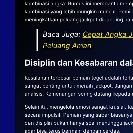
kombinasi angka. Rumus ini membantu memp
kombinasi yang lebih mungkin muncul. Pemi
meningkatkan peluang jackpot dibanding h
Baca Juga:
Cepat Angka J
Peluang Aman
Disiplin dan Kesabaran da
Kesalahan terbesar pemain togel adalah terla
sangat penting untuk meraih jackpot. Jangan
analisis. Kemenangan sering datang kepada 
Selain itu, mengelola emosi sangat krusial.
secara impulsif. Pemain yang sabar biasanya
dan disiplin bukan hanya soal menunggu jac
agar bisa terus bermain dengan cerdas.