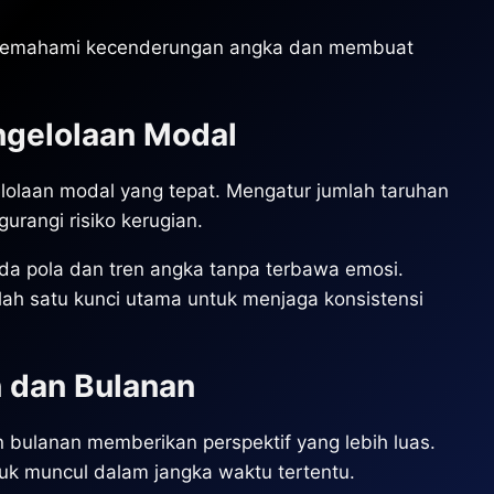
in memahami kecenderungan angka dan membuat
ngelolaan Modal
lolaan modal yang tepat. Mengatur jumlah taruhan
rangi risiko kerugian.
ada pola dan tren angka tanpa terbawa emosi.
lah satu kunci utama untuk menjaga konsistensi
 dan Bulanan
n bulanan memberikan perspektif yang lebih luas.
uk muncul dalam jangka waktu tertentu.