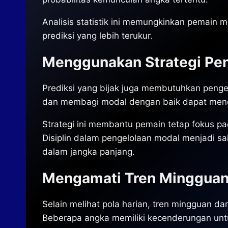
Analisis statistik ini memungkinkan pema
prediksi yang lebih terukur.
Menggunakan Strategi Pe
Prediksi yang bijak juga membutuhkan penge
dan membagi modal dengan baik dapat mengu
Strategi ini membantu pemain tetap fokus p
Disiplin dalam pengelolaan modal menjadi sa
dalam jangka panjang.
Mengamati Tren Mingguan
Selain melihat pola harian, tren mingguan da
Beberapa angka memiliki kecenderungan unt