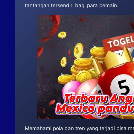
tantangan tersendiri bagi para pemain.
Memahami pola dan tren yang terjadi bisa 