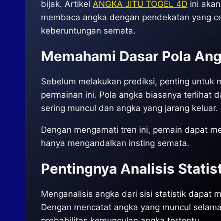
bijak. Artikel
ANGKA JITU TOGEL 4D
ini aka
membaca angka dengan pendekatan yang ce
keberuntungan semata.
Memahami Dasar Pola An
Sebelum melakukan prediksi, penting untuk
permainan ini. Pola angka biasanya terlihat 
sering muncul dan angka yang jarang keluar.
Dengan mengamati tren ini, pemain dapat mem
hanya mengandalkan insting semata.
Pentingnya Analisis Statis
Menganalisis angka dari sisi statistik dapa
Dengan mencatat angka yang muncul selama p
probabilitas kemunculan angka tertentu.