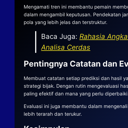
Mengamati tren ini membantu pemain membua
dalam mengambil keputusan. Pendekatan ja
pola yang lebih jelas dan terstruktur.
Baca Juga:
Rahasia Angka 
Analisa Cerdas
Pentingnya Catatan dan Ev
Membuat catatan setiap prediksi dan hasil y
strategi bijak. Dengan rutin mengevaluasi 
paling efektif dan mana yang perlu diperbaiki
Evaluasi ini juga membantu dalam mengenali p
lebih terarah dan terukur.