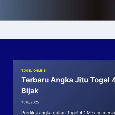
Skip
to
content
TOGEL ONLINE
Terbaru Angka Jitu Togel 
Bijak
11/16/2025
Prediksi angka dalam Togel 4D Mexico menja