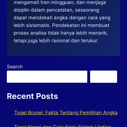
mengamati tren mingguan, dan menjaga
disiplin dalam pencatatan, seseorang
dapat mendekati angka dengan cara yang
lebih sistematis. Pendekatan ini membuat
proses analisa tidak hanya lebih menarik,
tetapi juga lebih rasional dan terukur.
Search
Search
Recent Posts
Togel Brunei: Fakta Tentang Pemilihan Angka
Togel Nepal dan Cara Kerja Sistem Undian