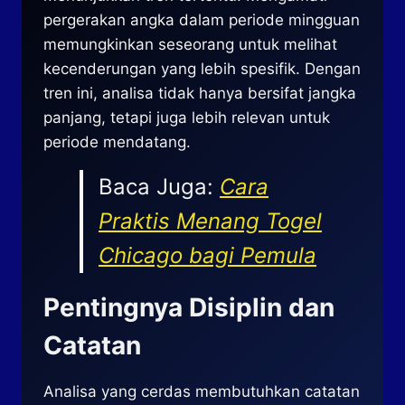
pergerakan angka dalam periode mingguan
memungkinkan seseorang untuk melihat
kecenderungan yang lebih spesifik. Dengan
tren ini, analisa tidak hanya bersifat jangka
panjang, tetapi juga lebih relevan untuk
periode mendatang.
Baca Juga:
Cara
Praktis Menang Togel
Chicago bagi Pemula
Pentingnya Disiplin dan
Catatan
Analisa yang cerdas membutuhkan catatan