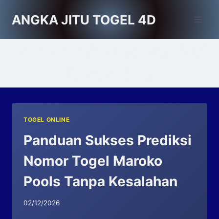
Skip
ANGKA JITU TOGEL 4D
to
content
Panduan Sukses Prediksi
Nomor Togel
TOGEL ONLINE
Panduan Sukses Prediksi
Nomor Togel Maroko
Pools Tanpa Kesalahan
02/12/2026