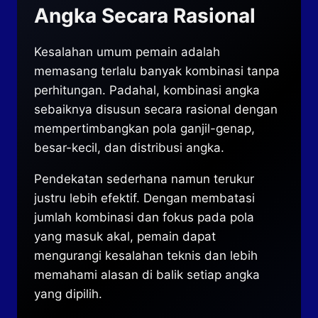
Angka Secara Rasional
Kesalahan umum pemain adalah
memasang terlalu banyak kombinasi tanpa
perhitungan. Padahal, kombinasi angka
sebaiknya disusun secara rasional dengan
mempertimbangkan pola ganjil-genap,
besar-kecil, dan distribusi angka.
Pendekatan sederhana namun terukur
justru lebih efektif. Dengan membatasi
jumlah kombinasi dan fokus pada pola
yang masuk akal, pemain dapat
mengurangi kesalahan teknis dan lebih
memahami alasan di balik setiap angka
yang dipilih.