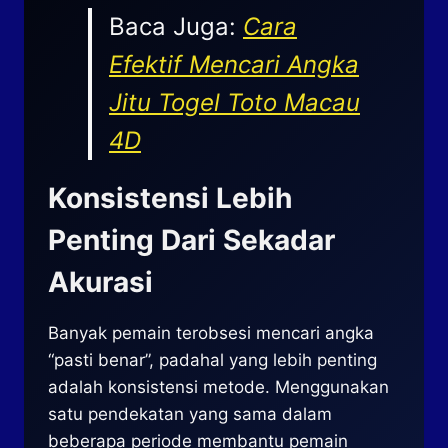
Baca Juga:
Cara
Efektif Mencari Angka
Jitu Togel Toto Macau
4D
Konsistensi Lebih
Penting Dari Sekadar
Akurasi
Banyak pemain terobsesi mencari angka
“pasti benar”, padahal yang lebih penting
adalah konsistensi metode. Menggunakan
satu pendekatan yang sama dalam
beberapa periode membantu pemain