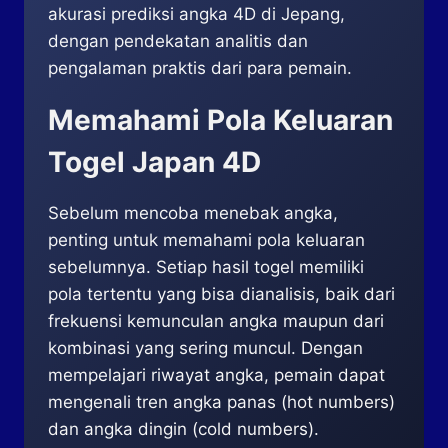
akurasi prediksi angka 4D di Jepang,
dengan pendekatan analitis dan
pengalaman praktis dari para pemain.
Memahami Pola Keluaran
Togel Japan 4D
Sebelum mencoba menebak angka,
penting untuk memahami pola keluaran
sebelumnya. Setiap hasil togel memiliki
pola tertentu yang bisa dianalisis, baik dari
frekuensi kemunculan angka maupun dari
kombinasi yang sering muncul. Dengan
mempelajari riwayat angka, pemain dapat
mengenali tren angka panas (hot numbers)
dan angka dingin (cold numbers).