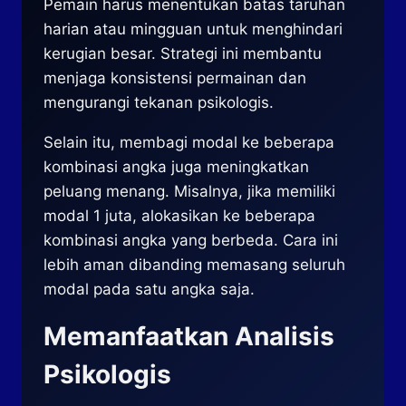
Pemain harus menentukan batas taruhan
harian atau mingguan untuk menghindari
kerugian besar. Strategi ini membantu
menjaga konsistensi permainan dan
mengurangi tekanan psikologis.
Selain itu, membagi modal ke beberapa
kombinasi angka juga meningkatkan
peluang menang. Misalnya, jika memiliki
modal 1 juta, alokasikan ke beberapa
kombinasi angka yang berbeda. Cara ini
lebih aman dibanding memasang seluruh
modal pada satu angka saja.
Memanfaatkan Analisis
Psikologis