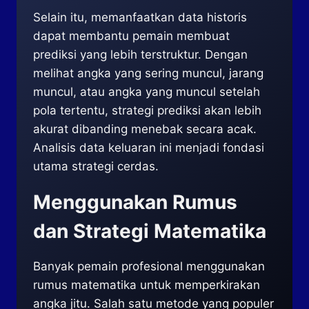
Selain itu, memanfaatkan data historis
dapat membantu pemain membuat
prediksi yang lebih terstruktur. Dengan
melihat angka yang sering muncul, jarang
muncul, atau angka yang muncul setelah
pola tertentu, strategi prediksi akan lebih
akurat dibanding menebak secara acak.
Analisis data keluaran ini menjadi fondasi
utama strategi cerdas.
Menggunakan Rumus
dan Strategi Matematika
Banyak pemain profesional menggunakan
rumus matematika untuk memperkirakan
angka jitu. Salah satu metode yang populer