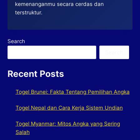
kemenanganmu secara cerdas dan
terstruktur.
Search
Search
Recent Posts
Togel Brunei: Fakta Tentang Pemilihan Angka
Togel Nepal dan Cara Kerja Sistem Undian
Togel Myanmar: Mitos Angka yang Sering
Salah