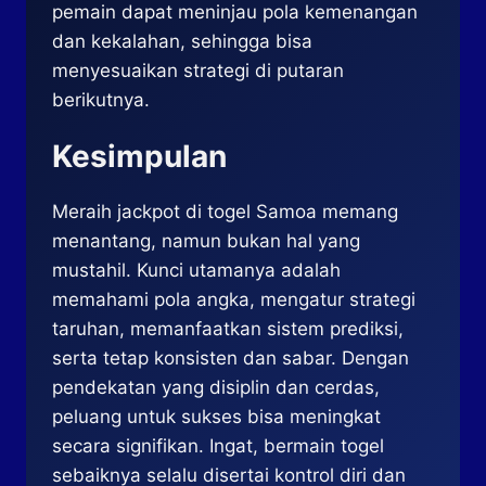
pemain dapat meninjau pola kemenangan
dan kekalahan, sehingga bisa
menyesuaikan strategi di putaran
berikutnya.
Kesimpulan
Meraih jackpot di togel Samoa memang
menantang, namun bukan hal yang
mustahil. Kunci utamanya adalah
memahami pola angka, mengatur strategi
taruhan, memanfaatkan sistem prediksi,
serta tetap konsisten dan sabar. Dengan
pendekatan yang disiplin dan cerdas,
peluang untuk sukses bisa meningkat
secara signifikan. Ingat, bermain togel
sebaiknya selalu disertai kontrol diri dan