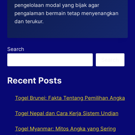
pengelolaan modal yang bijak agar
pengalaman bermain tetap menyenangkan
dan terukur.
Search
Search
Recent Posts
Togel Brunei: Fakta Tentang Pemilihan Angka
Togel Nepal dan Cara Kerja Sistem Undian
Togel Myanmar: Mitos Angka yang Sering